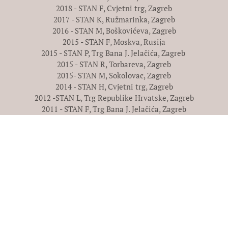
2018 - STAN F, Cvjetni trg, Zagreb
2017 - STAN K, Ružmarinka, Zagreb
2016 - STAN M, Boškovićeva, Zagreb
2015 - STAN F, Moskva, Rusija
2015 - STAN P, Trg Bana J. Jelačića, Zagreb
2015 - STAN R, Torbareva, Zagreb
2015- STAN M, Sokolovac, Zagreb
2014 - STAN H, Cvjetni trg, Zagreb
2012 -STAN L, Trg Republike Hrvatske, Zagreb
2011 - STAN F, Trg Bana J. Jelačića, Zagreb
2010 - STAN KRAJIŠKA 2, Krajiška, Zagreb
2008 - STAN KRAJIŠKA 1, Krajiška, Zagreb
2008 - STAN L, Varšavska, Zagreb
2008 - STAN P, Bogovićeva, Zagreb
2008 - STANOVI 89-91, Tuškanac, Zagreb
2008 - STAN M, Tuškanac, Zagreb
2007 - STAN A, Remetski kamenjak, Zagreb
2006 - STAN Ružić, Šestinski vijenac, Zagreb
2005 - STAN Barbarić, Srebrnjak, Zagreb
2004 - STAN Č, Tuškanova, Zagreb