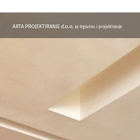
ARTA PROJEKTIRANJE d.o.o.
za trgovinu i projektiranje