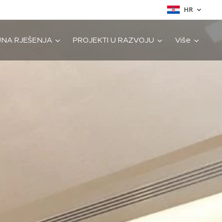
HR
JNA RJEŠENJA
PROJEKTI U RAZVOJU
Više